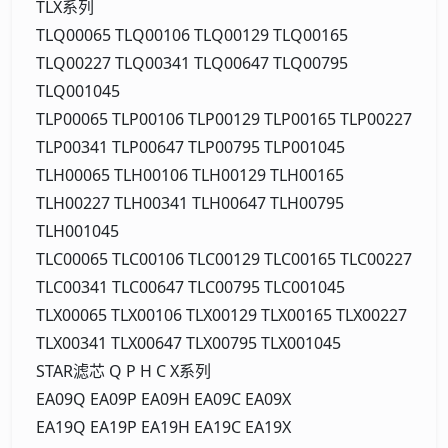
TLX系列
TLQ00065 TLQ00106 TLQ00129 TLQ00165
TLQ00227 TLQ00341 TLQ00647 TLQ00795
TLQ001045
TLP00065 TLP00106 TLP00129 TLP00165 TLP00227
TLP00341 TLP00647 TLP00795 TLP001045
TLH00065 TLH00106 TLH00129 TLH00165
TLH00227 TLH00341 TLH00647 TLH00795
TLH001045
TLC00065 TLC00106 TLC00129 TLC00165 TLC00227
TLC00341 TLC00647 TLC00795 TLC001045
TLX00065 TLX00106 TLX00129 TLX00165 TLX00227
TLX00341 TLX00647 TLX00795 TLX001045
STAR滤芯 Q P H C X系列
EA09Q EA09P EA09H EA09C EA09X
EA19Q EA19P EA19H EA19C EA19X