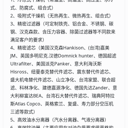
式、防腐式、组合式）
2、吸附式干燥机（无热再生、微热再生、组合式）
3、精密过滤器（可定制铁壳、铝合金、不锈钢、碳
钢、汉克森款、含压力容器、除菌过滤器等不同款来
满足客户的要求）
4、精密滤芯（美国汉克森Hankison、(台湾)嘉美
JM、英国多明尼克.汉德Domnick hunter、德国超滤
Ultrafilter、美国派克Panker、意大利海沃斯
Hisross、纽曼泰克替代件滤芯、震东替代件滤芯、
盛大机电替代件滤芯、山立净化、台湾家盟、联合超
滤、科林净化、建德嘉源净化、德国先达Zander、意
大利柳富达BEA、台湾石大替代件滤芯、瑞典阿特拉
斯Atlas Copco、英格索兰、复盛、寿力部分空压机
三滤等款式）
5、高效油水分离器（汽水分离器、气液分离器）
6、高效除油器（主要应用在对油杂质要求很严格的