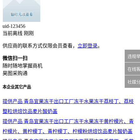
uid-
123456
当前离线 刚刚
供应商的联系方式仅限会员查看，
立即登录
。
违规
微信扫一扫
随时随地掌握商机
在线
昊图采购通
社媒
本企业其它产品
提供产品
青岛宜果冻干出口工厂冻干水果冻干荔枝丁、荔枝
整粒烘焙饮品麦片酸奶盖
提供产品
青岛宜果冻干出口工厂冻干水果冻干黄柠檬片、青
柠檬片、黄柠檬丁、青柠檬丁、柠檬粉烘焙饮品麦片酸奶盖