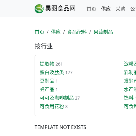
昊图食品网
首页
供应
采购
公
首页
供应
食品配料
果蔬制品
按行业
提取物
淀粉
261
蛋白及肽类
乳制
177
豆制品
发酵
1
蜂产品
水产
1
可可及咖啡制品
馅料
27
可食用花粉
可食
8
TEMPLATE NOT EXISTS