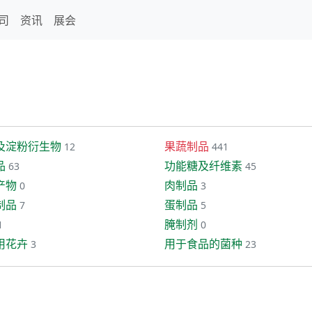
司
资讯
展会
及淀粉衍生物
果蔬制品
12
441
品
功能糖及纤维素
63
45
产物
肉制品
0
3
制品
蛋制品
7
5
腌制剂
1
0
用花卉
用于食品的菌种
3
23