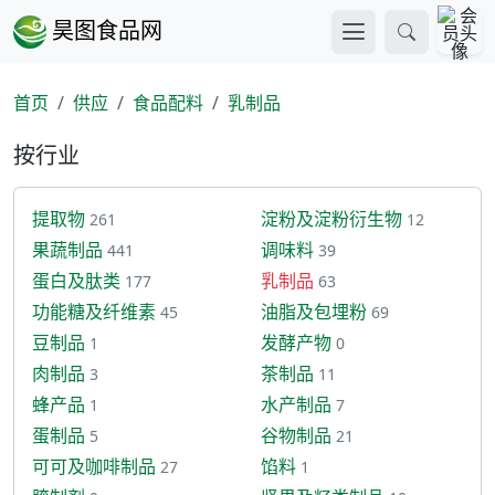
昊图食品网
首页
供应
食品配料
乳制品
按行业
提取物
淀粉及淀粉衍生物
261
12
果蔬制品
调味料
441
39
蛋白及肽类
乳制品
177
63
功能糖及纤维素
油脂及包埋粉
45
69
豆制品
发酵产物
1
0
肉制品
茶制品
3
11
蜂产品
水产制品
1
7
蛋制品
谷物制品
5
21
可可及咖啡制品
馅料
27
1