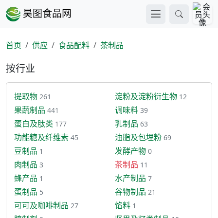
昊图食品网
首页
供应
食品配料
茶制品
按行业
提取物
淀粉及淀粉衍生物
261
12
果蔬制品
调味料
441
39
蛋白及肽类
乳制品
177
63
功能糖及纤维素
油脂及包埋粉
45
69
豆制品
发酵产物
1
0
肉制品
茶制品
3
11
蜂产品
水产制品
1
7
蛋制品
谷物制品
5
21
可可及咖啡制品
馅料
27
1