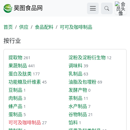
昊图食品网
首页
供应
食品配料
可可及咖啡制品
按行业
提取物
淀粉及淀粉衍生物
261
12
果蔬制品
调味料
441
39
蛋白及肽类
乳制品
177
63
功能糖及纤维素
油脂及包埋粉
45
69
豆制品
发酵产物
1
0
肉制品
茶制品
3
11
蜂产品
水产制品
1
7
蛋制品
谷物制品
5
21
可可及咖啡制品
馅料
27
1