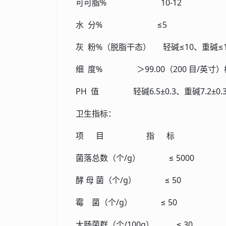
可可脂% 10-12
水 分% ≤5
灰 粉%（脱脂干态） 轻碱≤10、重碱≤1
细 度% ＞99.00（200 目/英寸
PH 值 轻碱6.5±0.3、重碱7.2±0.
卫生指标：
项 目 指 标
菌落总数（个/g） ≤ 5000
酵 母 菌（个/g） ≤ 50
霉 菌（个/g） ≤ 50
大肠菌群（个/100g） ≤ 30