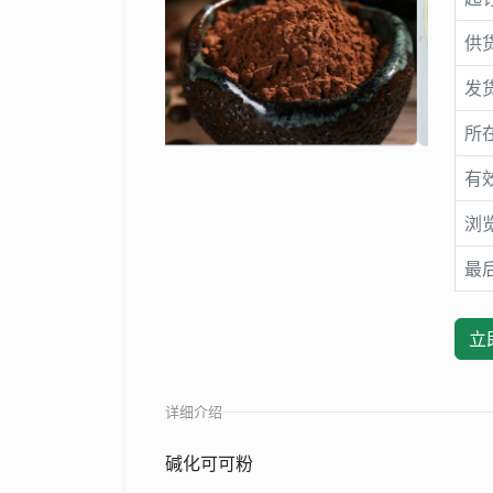
供
发
所
有
浏
最
立
详细介绍
碱化可可粉