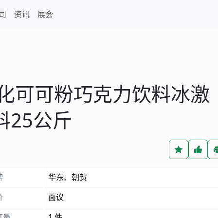
司
资讯
展会
化可可粉巧克力饮料冰激
25公斤
牌
华东、朝贺
价
面议
订量
1 件