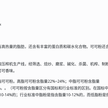
产
高热量的脂肪，还含有丰富的蛋白质和碳水化合物。可可粉还
压榨机生产线，经筛选、焙炒、磨浆、碱化、杀菌、机榨、制
可可香味。
可粉。高脂可可粉含脂量22%~24%；中脂可可粉含脂量
~7%。。（可可粉按含脂量区分有国标和行业标准的区别。在国标
10-14%的；行业标准中脂粉是指含脂量10-12%的，而低脂粉是