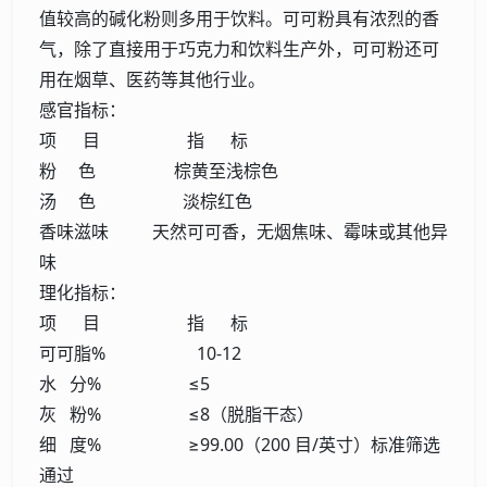
值较高的碱化粉则多用于饮料。可可粉具有浓烈的香
气，除了直接用于巧克力和饮料生产外，可可粉还可
用在烟草、医药等其他行业。
感官指标：
项 目 指 标
粉 色 棕黄至浅棕色
汤 色 淡棕红色
香味滋味 天然可可香，无烟焦味、霉味或其他异
味
理化指标：
项 目 指 标
可可脂% 10-12
水 分% ≤5
灰 粉% ≤8（脱脂干态）
细 度% ≥99.00（200 目/英寸）标准筛选
通过