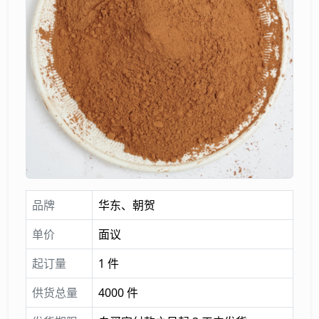
品牌
华东、朝贺
单价
面议
起订量
1 件
供货总量
4000 件