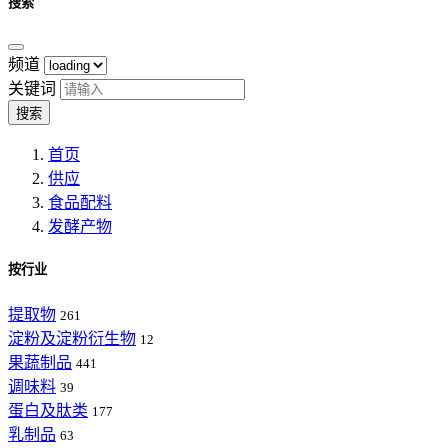
搜索
频道
关键词
搜索
首页
供应
食品配料
发酵产物
按行业
提取物
261
淀粉及淀粉衍生物
12
果蔬制品
441
调味料
39
蛋白及肽类
177
乳制品
63