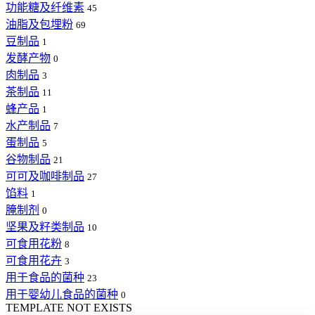
功能糖及纤维素
45
油脂及包埋粉
69
豆制品
1
发酵产物
0
肉制品
3
茶制品
11
蜂产品
1
水产制品
7
蛋制品
5
谷物制品
21
可可及咖啡制品
27
馅料
1
腌制剂
0
坚果及籽类制品
10
可食用花粉
8
可食用花卉
3
用于食品的菌种
23
用于婴幼儿食品的菌种
0
TEMPLATE NOT EXISTS