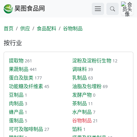
昊图食品网
首页
供应
食品配料
谷物制品
按行业
提取物
淀粉及淀粉衍生物
261
12
果蔬制品
调味料
441
39
蛋白及肽类
乳制品
177
63
功能糖及纤维素
油脂及包埋粉
45
69
豆制品
发酵产物
1
0
肉制品
茶制品
3
11
蜂产品
水产制品
1
7
蛋制品
谷物制品
5
21
可可及咖啡制品
馅料
27
1