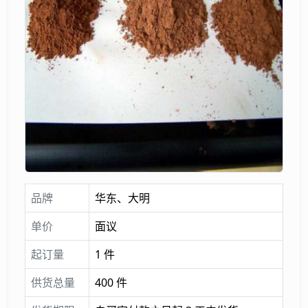
品牌
华东、大明
单价
面议
起订量
1 件
供货总量
400 件