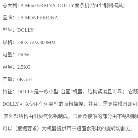
意大利LA Mo
nFERRINA DOLLY面条机(含4个铜制模具)
品牌：LA MONFERRINA
型号：DOLLY
规格：290
X550X300MM
电量：750W
容量：2.5KG
产量：6KG/H
特征：DOLLY是一款小型“台面”机器，结构紧凑且可靠； 
DOLLY可以使用任何类型的面粉揉捏，并且只需更换模具即
其外部结构由阳极氧化铝制成，与面食接触的部分由不锈钢制
可以（根据要求）为机器提供用于短面食形状的旋转切割刀。