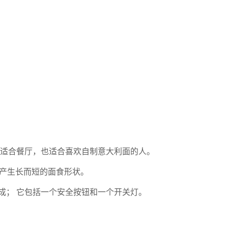
它既适合餐厅，也适合喜欢自制意大利面的人。
可产生长而短的面食形状。
成； 它包括一个安全按钮和一个开关灯
。