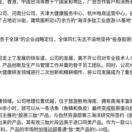
亚、香港、中国台湾等数十个国家和地区，广受合作客户和消费
公司、河南分公司、天津大健康服务中心、杭州电商运营中心，
占地近50亩，建筑面积近4万余方的“海洋多肽工业旅游3A基地
服务于全球”的企业战略定位，全体同仁矢志不渝地坚持“投身胶
公司走上了发展的快车道，公司的发展，离不开公司对专业技术
、产品创新及生产与管理工作并重的骨干员工团队。同时，公司
大健康研发领域进行二次创新和精耕细作，将公司发展成为了集
康领域。公司地理位置优越，位于旅游胜地海南，拥有南海丰富
20余小时，就可以从一条活鱼（鱼鳞和鱼皮）最终变成胶原蛋白
前主推的“胶原三肽”产品，与自然资源部第三海洋研究所签约《
来的产品，其有效三肽片段远高于进口同类产品。作为一款公认
，产品的市场附加值远超普通“肽”类产品的5-10倍。