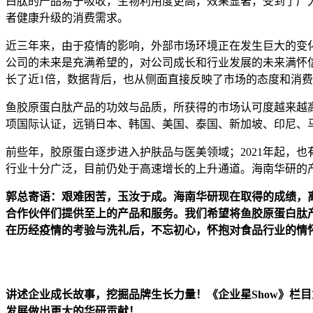
白肽的产品易于吸收，生物利用度更高，效果显著，受到了广
者健康升级的消费需求。
近三年来，由于疫情的影响，外部市场环境正在发生巨大的变
公司的未来是充满希望的，对公司成长和行业发展的未来满怀信
长了近1倍，数据背后，也从侧面直接反映了市场的态度和消费
鱼胶原蛋白肽产品的功效与品质，所获得的市场认可度越来越高
项国际认证，远销日本、韩国、美国、泰国、新加坡、印尼、
前些年，胶原蛋白逐步进入护肤品与医美领域；2021年起，
行业十分广泛，目前仍处于高速增长的上升通道。海南华研的
郭总寄语：艰难困苦，玉汝于成。海南华研现在取得的成绩，
合作伙伴们提供至上的产品和服务。我们希望将鱼胶原蛋白肽
在历经疫情的考验与洗礼后，不忘初心，怀抱对食品行业的情
讲述企业成长故事，挖掘品牌生长力量！《企业星Show》栏
发展做出更大的华研贡献！