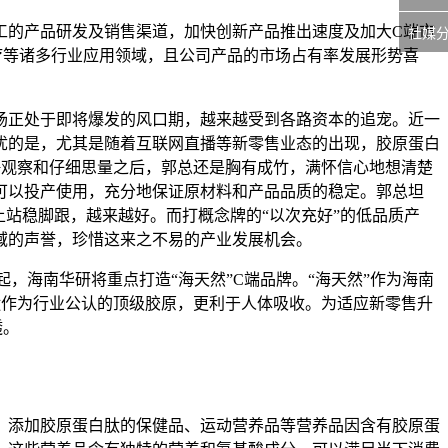
工的产品研发及销售渠道，加快创新产品推出速度及加大C端市
社媒
疗等诸多行业应用领域，且公司产品的市场占有率发展形势喜
场正处于即将爆发的风口期，越来越受到各路资本的追宠。近一
忧的是，尤其是随着互联网直播等新零售业态的出现，胶原蛋白
静观察和仔细思量之后，郭总还是胸有成竹，满怀信心地想清楚
可以投产使用，充分地保证原材料和产品品质的稳定。郭总坦
上站稳脚跟，越来越好。而打概念牌的“以次充好”的低品质产
域的声誉，珍惜这来之不易的产业发展机会。
起，海南华研将重点打造“海天然”C端品牌。“海天然”作为海南
肽作为行业公认的顶级胶原，更利于人体吸收。为适应新零售升
透。
，添加胶原蛋白肽的保健品、运动营养品等营养品因含有胶原蛋