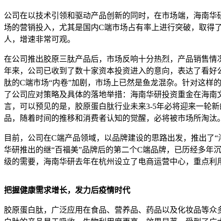
公司在以技术引领和驱动产品创新的同时，在市场端，海南华
场的营销投入，尤其是国内C端市场占有率上进行突破，取得
人，增速非常可观。
在公司推出胶原三肽产品后，市场反响十分热烈，产品销售情
年来，公司已收到了数十家资本投资进入的意向，表达了看好
肽的C端市场“内卷”加剧，市场上已然是鱼龙混杂。针对这
了公司应对策略及具体的落地举措：海南华研投资重金在海南
言，可以预见的是，胶原蛋白肽行业未来3-5年必将迎来一轮
品，随着时间的推移和消费者认知的觉醒，必将被市场所淘汰
目前，公司在C端产品领域，以品牌建设的思路出发，推出了“海
华研推出的继“百福美”品牌后的第二个C端品牌，已历经多
级的需要，海南华研去年在杭州设立了电商运营中心，重点利
把握健康需求增长，发力后疫情时代
胶原蛋白肽，广泛应用在食品、营养品、药品以及化妆品等众