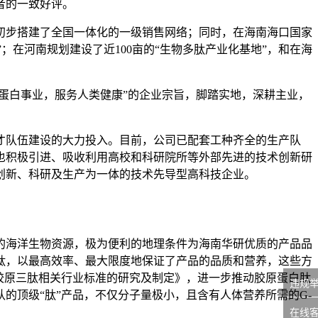
者的一致好评。
初步搭建了全国一体化的一级销售网络；同时，在海南海口国家
”；在河南规划建设了近100亩的“生物多肽产业化基地”，和在海
原蛋白事业，服务人类健康”的企业宗旨，脚踏实地，深耕主业，
人才队伍建设的大力投入。目前，公司已配套工种齐全的生产队
也积极引进、吸收利用高校和科研院所等外部先进的技术创新研
创新、科研及生产为一体的技术先导型高科技企业。
的海洋生物资源，极为便利的地理条件为海南华研优质的产品品
肽，以最高效率、最大限度地保证了产品的品质和营养，这些方
胶原三肽相关行业标准的研究及制定》，进一步推动胶原蛋白肽
违规
的顶级“肽”产品，不仅分子量极小，且含有人体营养所需的G-
在线