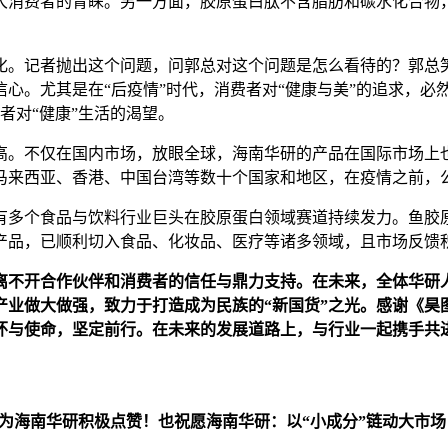
大消费者的青睐。另一方面，胶原蛋白肽不含脂肪和碳水化合物
化。记者抛出这个问题，问郭总对这个问题是怎么看待的？郭总
心。尤其是在“后疫情”时代，消费者对“健康与美”的追求，必
者对“健康”生活的渴望。
。不仅在国内市场，放眼全球，海南华研的产品在国际市场上也
马来西亚、香港、中国台湾等数十个国家和地区，在疫情之前，公
也有多个食品与饮料行业巨头在胶原蛋白领域赛道持续发力。鱼
产品，已顺利切入食品、化妆品、医疗等诸多领域，且市场反馈
离不开合作伙伴和消费者的信任与鼎力支持。在未来，全体华研
产业做大做强，致力于打造成为民族的“新国货”之光。感谢《昊
怀与使命，坚定前行。在未来的发展道路上，与行业一起携手共
目为海南华研积极点赞！也祝愿海南华研：以“小成分”链动大市