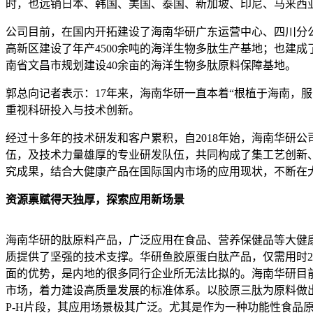
时，也远销日本、韩国、美国、泰国、新加坡、印尼、马来西
公司目前，在国内开拓建设了海南华研广东运营中心、四川分
高新区建设了年产4500余吨的海洋生物多肽生产基地；也建成了
南省文昌市规划建设40余亩的海洋生物多肽原料保障基地。
郭总向记者表示：17年来，海南华研一直本着“根植于海南，
重视科研投入与技术创新。
经过十多年的技术研发和客户累积，自2018年始，海南华研
伍，及技术力量雄厚的专业研发队伍，共同构成了集工艺创新
究成果，结合大健康产品在国际国内市场的应用现状，不断在
资源禀赋得天独厚，探索应用新场景
海南华研的肽原料产品，广泛应用在食品、营养保健品等大健
质提供了坚强的技术支撑。华研鱼胶原蛋白肽产品，仅需用时
面的优势，是内地的很多同行企业所无法比拟的。海南华研目
市场，着力建设高质量发展的标准体系。以胶原三肽为原料做出
P-H片段，其应用场景极其广泛。尤其是作为一种功能性食品原料