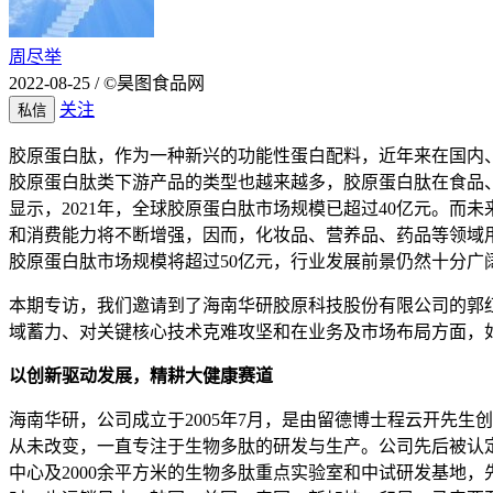
周尽举
2022-08-25
/
©昊图食品网
关注
私信
胶原蛋白肽，作为一种新兴的功能性蛋白配料，近年来在国内
胶原蛋白肽类下游产品的类型也越来越多，胶原蛋白肽在食品
显示，2021年，全球胶原蛋白肽市场规模已超过40亿元。
和消费能力将不断增强，因而，化妆品、营养品、药品等领域用
胶原蛋白肽市场规模将超过50亿元，行业发展前景仍然十分广
本期专访，我们邀请到了海南华研胶原科技股份有限公司的郭红
域蓄力、对关键核心技术克难攻坚和在业务及市场布局方面，
以创新驱动发展，精耕大健康赛道
海南华研，公司成立于2005年7月，是由留德博士程云开先生
从未改变，一直专注于生物多肽的研发与生产。公司先后被认定
中心及2000余平方米的生物多肽重点实验室和中试研发基地，