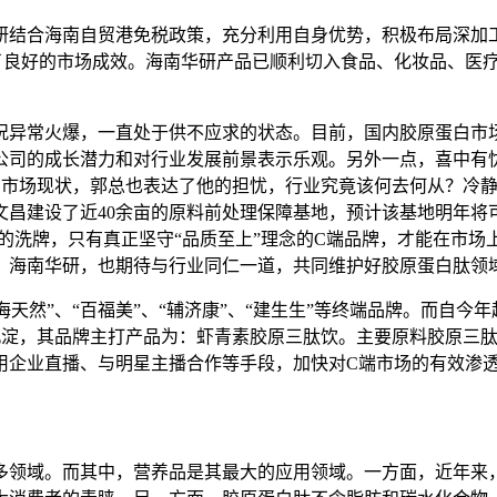
研结合海南自贸港免税政策，充分利用自身优势，积极布局深加
了良好的市场成效。海南华研产品已顺利切入食品、化妆品、医
况异常火爆，一直处于供不应求的状态。目前，国内胶原蛋白市
公司的成长潜力和对行业发展前景表示乐观。另外一点，喜中有
样的市场现状，郭总也表达了他的担忧，行业究竟该何去何从？冷
文昌建设了近40余亩的原料前处理保障基地，预计该基地明年将
新的洗牌，只有真正坚守“品质至上”理念的C端品牌，才能在市场
。海南华研，也期待与行业同仁一道，共同维护好胶原蛋白肽领
天然”、“百福美”、“辅济康”、“建生生”等终端品牌。而自今年
年沉淀，其品牌主打产品为：虾青素胶原三肽饮。主要原料胶原三
用企业直播、与明星主播合作等手段，加快对C端市场的有效渗
多领域。而其中，营养品是其最大的应用领域。一方面，近年来