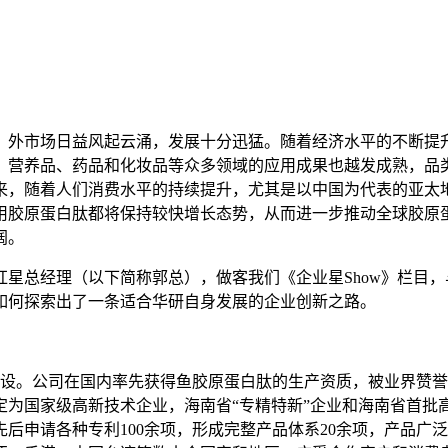
、外市场日益风起云涌，发展十分迅猛。随着经济水平的不断提
、营养品、药品和化妆品等众多领域的应用成果也越发成熟，品
而未来，随着人们消费水平的持续提升，尤其是以中国为代表的亚
胶原蛋白肽都将保持较快增长态势，从而进一步推动全球胶原蛋
阔。
星总经理（以下简称郭总），做客我们《企业星Show》栏目
如何探索出了一条适合华研自身发展的企业创新之路。
创设。公司在国内率先获得鱼胶原蛋白肽的生产资质，被业界赞誉
为国家级高新技术企业，海南省“专精特新”企业和海南省首批高
先后申请各种专利100余项，形成完整产品体系20余项，产品