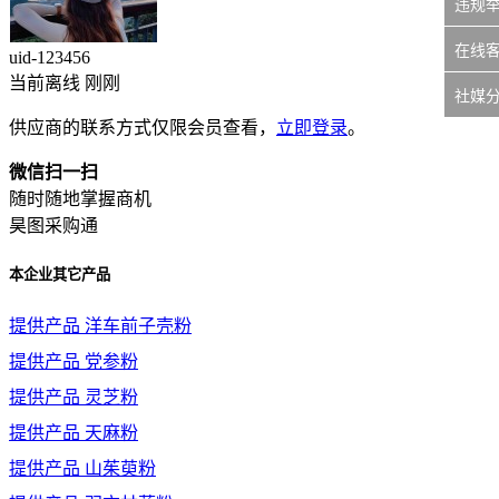
违规
在线
uid-
123456
当前离线 刚刚
社媒
供应商的联系方式仅限会员查看，
立即登录
。
微信扫一扫
随时随地掌握商机
昊图采购通
本企业其它产品
提供产品
洋车前子壳粉
提供产品
党参粉
提供产品
灵芝粉
提供产品
天麻粉
提供产品
山茱萸粉