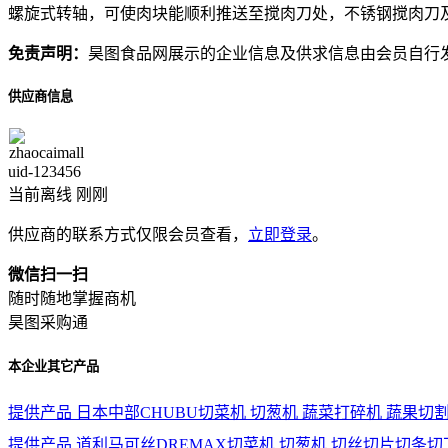
螺旋式转轴，可使肉块能顺利推送至搅肉刀处，不锈钢搅肉刀
免责声明：
昊图食品网展示的企业信息及供求信息由会员自行
供应商信息
uid-
123456
当前离线 刚刚
供应商的联系方式仅限会员查看，
立即登录
。
微信扫一扫
随时随地掌握商机
昊图采购通
本企业其它产品
提供产品
日本中部CHUBU切菜机 切葱机 蔬菜打碎机 蔬果切
提供产品
道利马可丝DREMAX切菜机 切葱机 切丝切片切条切