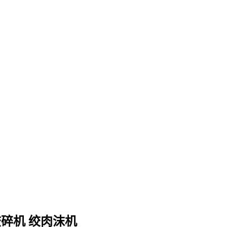
绞碎机 绞肉沫机