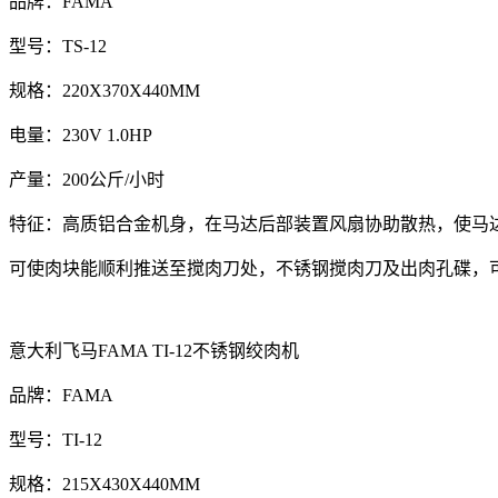
品牌：FAMA
型号：TS-12
规格：220
X370X440MM
电量：230V 1.0HP
产量：200公斤/小时
特征：高质铝合金机身，在马达后部装置风扇协助散热，使马
可使肉块能顺利推送至搅肉刀处，不锈钢搅肉刀及出肉孔碟，
意大利飞马FAMA TI-12不锈钢绞肉机
品牌：FAMA
型号：TI-12
规格：215X430
X440MM