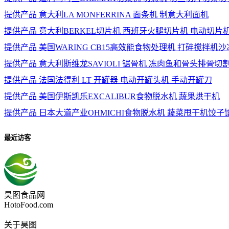
提供产品
意大利LA MONFERRINA 面条机 制意大利面机
提供产品
意大利BERKEL切片机 西班牙火腿切片机 电动切片
提供产品
美国WARING CB15高效能食物处理机 打碎搅拌机
提供产品
意大利斯维龙SAVIOLI 锯骨机 冻肉鱼和骨头排骨切
提供产品
法国法得利 LT 开罐器 电动开罐头机 手动开罐刀
提供产品
美国伊斯凯乐EXCALIBUR食物脱水机 蔬果烘干机
提供产品
日本大道产业OHMICHI食物脱水机 蔬菜甩干机饺子
最近访客
昊图食品网
HotoFood.com
关于昊图