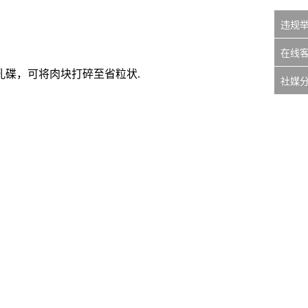
违规
在线
碟，可将肉块打碎至省粒状.
社媒