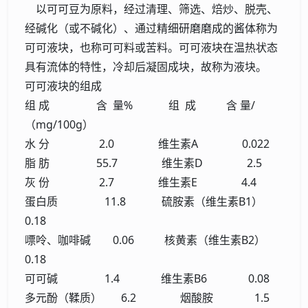
以可可豆为原料，经过清理、筛选、焙炒、脱壳、
经碱化（或不碱化）、通过精细研磨磨成的酱体称为
可可液块，也称可可料或苦料。可可液块在温热状态
具有流体的特性，冷却后凝固成块，故称为液块。
可可液块的组成
组 成 含 量% 组 成 含 量/
（mg/100g）
水 分 2.0 维生素A 0.022
脂 肪 55.7 维生素D 2.5
灰 份 2.7 维生素E 4.4
蛋白质 11.8 硫胺素（维生素B1）
0.18
嘌呤、咖啡碱 0.06 核黄素（维生素B2）
0.18
可可碱 1.4 维生素B6 0.08
多元酚（鞣质） 6.2 烟酸胺 1.5