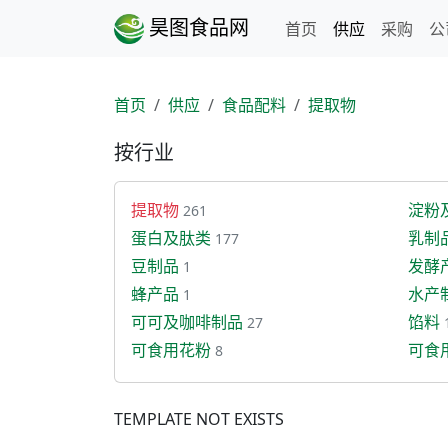
昊图食品网
首页
供应
采购
公
首页
供应
食品配料
提取物
按行业
提取物
淀粉
261
蛋白及肽类
乳制
177
豆制品
发酵
1
蜂产品
水产
1
可可及咖啡制品
馅料
27
可食用花粉
可食
8
TEMPLATE NOT EXISTS