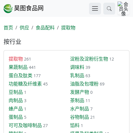
昊图食品网
首页
供应
食品配料
提取物
按行业
提取物
淀粉及淀粉衍生物
261
12
果蔬制品
调味料
441
39
蛋白及肽类
乳制品
177
63
功能糖及纤维素
油脂及包埋粉
45
69
豆制品
发酵产物
1
0
肉制品
茶制品
3
11
蜂产品
水产制品
1
7
蛋制品
谷物制品
5
21
可可及咖啡制品
馅料
27
1