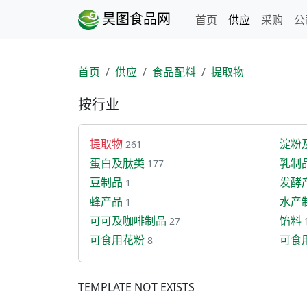
昊图食品网
首页
供应
采购
公
首页
供应
食品配料
提取物
按行业
提取物
淀粉
261
蛋白及肽类
乳制
177
豆制品
发酵
1
蜂产品
水产
1
可可及咖啡制品
馅料
27
可食用花粉
可食
8
TEMPLATE NOT EXISTS