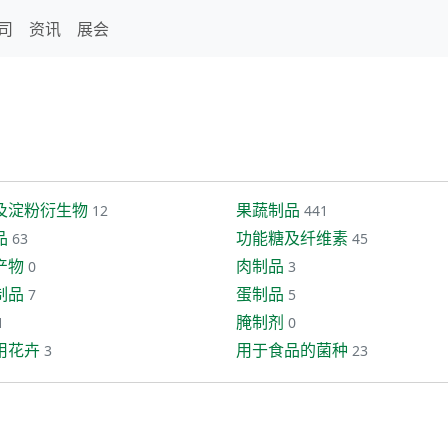
司
资讯
展会
及淀粉衍生物
果蔬制品
12
441
品
功能糖及纤维素
63
45
产物
肉制品
0
3
制品
蛋制品
7
5
腌制剂
1
0
用花卉
用于食品的菌种
3
23