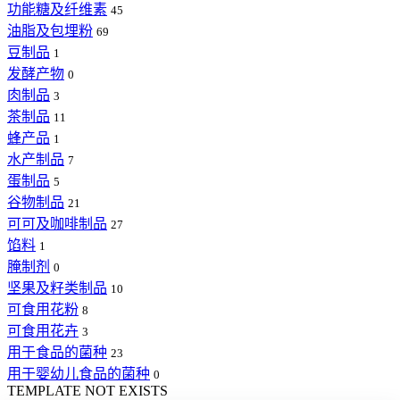
功能糖及纤维素
45
油脂及包埋粉
69
豆制品
1
发酵产物
0
肉制品
3
茶制品
11
蜂产品
1
水产制品
7
蛋制品
5
谷物制品
21
可可及咖啡制品
27
馅料
1
腌制剂
0
坚果及籽类制品
10
可食用花粉
8
可食用花卉
3
用于食品的菌种
23
用于婴幼儿食品的菌种
0
TEMPLATE NOT EXISTS