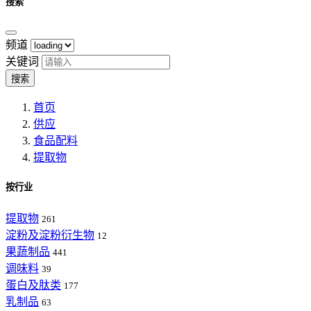
搜索
频道
关键词
搜索
首页
供应
食品配料
提取物
按行业
提取物
261
淀粉及淀粉衍生物
12
果蔬制品
441
调味料
39
蛋白及肽类
177
乳制品
63