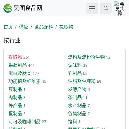
昊图食品网
首页
供应
食品配料
提取物
按行业
提取物
淀粉及淀粉衍生物
261
12
果蔬制品
调味料
441
39
蛋白及肽类
乳制品
177
63
功能糖及纤维素
油脂及包埋粉
45
69
豆制品
发酵产物
1
0
肉制品
茶制品
3
11
蜂产品
水产制品
1
7
蛋制品
谷物制品
5
21
可可及咖啡制品
馅料
27
1