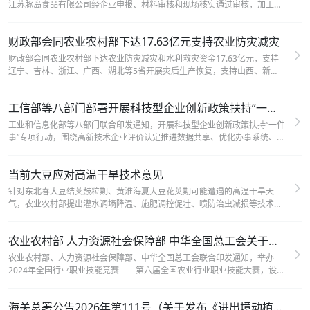
江苏豚岛食品有限公司经企业申报、材料审核和现场核实通过审核，加工品
种为暗纹东方鲀，公示期为2026年8月6日至12日。
财政部会同农业农村部下达17.63亿元支持农业防灾减灾
财政部会同农业农村部下达农业防灾减灾和水利救灾资金17.63亿元，支持
辽宁、吉林、浙江、广西、湖北等5省开展灾后生产恢复，支持山西、新
疆、甘肃等3省做好洪涝风雹灾后救灾，并支持13省区及新疆生产建设兵
团、北大荒农垦集团实施秋粮防灾举措。
工信部等八部门部署开展科技型企业创新政策扶持“一件事”专项行动
工业和信息化部等八部门联合印发通知，开展科技型企业创新政策扶持“一件
事”专项行动，围绕高新技术企业评价认定推进数据共享、优化办事系统、强
化信息核验，提升高新技术企业评价认定工作效能。
当前大豆应对高温干旱技术意见
针对东北春大豆结荚鼓粒期、黄淮海夏大豆花荚期可能遭遇的高温干旱天
气，农业农村部提出灌水调墒降温、施肥调控促壮、喷防治虫减损等技术措
施，指导各地科学应对，最大限度减轻灾害损失。
农业农村部 人力资源社会保障部 中华全国总工会关于举办2024年全国行业职业技能竞赛——第六届全国农业行业职业技能大赛的通知
农业农村部、人力资源社会保障部、中华全国总工会联合印发通知，举办
2024年全国行业职业技能竞赛——第六届全国农业行业职业技能大赛，设农
机驾驶操作员、农业经理人、水产技术员、动物疫病防治员、橡胶割胶工、
茶叶加工工等赛项，决赛计划于2024年10月举行。
海关总署公告2026年第111号（关于发布《进出境动植物检疫处理监督管理工作规定》《进出境卫生处理监督管理工作规定》的公告）