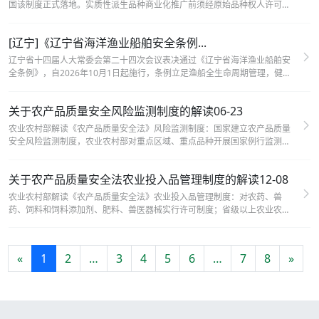
国该制度正式落地。实质性派生品种商业化推广前须经原始品种权人许可并
分享收益，旨在建立利益分享机制、激励育种原始创新。
[辽宁]《辽宁省海洋渔业船舶安全条例...
辽宁省十四届人大常委会第二十四次会议表决通过《辽宁省海洋渔业船舶安
全条例》，自2026年10月1日起施行，条例立足渔船全生命周期管理，健全
全域协同监管体系，压实船舶设计制造、渔港经营、渔船所有者等五类主体
安全责任。
关于农产品质量安全风险监测制度的解读06-23
农业农村部解读《农产品质量安全法》风险监测制度：国家建立农产品质量
安全风险监测制度，农业农村部对重点区域、重点品种开展国家例行监测，
建立全国监测“一盘棋”机制，部省统筹开展监测，聚焦禁限用药物、常规药
物超标等参数，实现监测数据随检随传、问题协同处置。
关于农产品质量安全法农业投入品管理制度的解读12-08
农业农村部解读《农产品质量安全法》农业投入品管理制度：对农药、兽
药、饲料和饲料添加剂、肥料、兽医器械实行许可制度；省级以上农业农村
主管部门定期或不定期组织监督抽查并公布结果，防止假劣投入品和农兽药
隐性添加等违法行为。
«
1
2
…
3
4
5
6
…
7
8
»