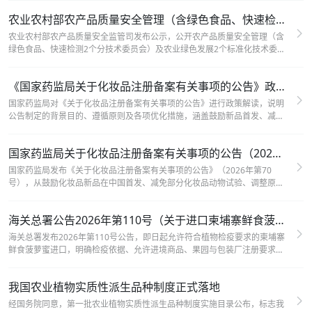
长。
农业农村部农产品质量安全管理（含绿色食品、快速检测2个分技术委员会）、农业绿色发展2个标准化技术委员会委员名单公示
农业农村部农产品质量安全监管司发布公示，公开农产品质量安全管理（含
绿色食品、快速检测2个分技术委员会）及农业绿色发展2个标准化技术委员
会的组建方案与委员名单，公示期为2026年8月4日至9月3日，期间如有异
议可向该司反映。
《国家药监局关于化妆品注册备案有关事项的公告》政策解读
国家药监局对《关于化妆品注册备案有关事项的公告》进行政策解读，说明
公告制定的背景目的、遵循原则及各项优化措施，涵盖鼓励新品首发、减免
动物试验、原料安全信息备查、配方体系近似产品共用试验资料等内容，旨
在减轻企业负担、激发产业创新活力。
国家药监局关于化妆品注册备案有关事项的公告（2026年第70号）
国家药监局发布《关于化妆品注册备案有关事项的公告》（2026年第70
号），从鼓励化妆品新品在中国首发、减免部分化妆品动物试验、调整原料
安全信息存档备查、优化共用配方体系近似产品安全性资料要求、简化境内
责任人变更资料等方面优化化妆品注册备案管理，自发布之日起施行。
海关总署公告2026年第110号（关于进口柬埔寨鲜食菠萝蜜植物检疫要求的公告）
海关总署发布2026年第110号公告，即日起允许符合植物检疫要求的柬埔寨
鲜食菠萝蜜进口，明确检疫依据、允许进境商品、果园与包装厂注册要求及
中方关注的检疫性有害生物名单，输华果园和包装厂须经柬方审核、中方批
准注册。
我国农业植物实质性派生品种制度正式落地
经国务院同意，第一批农业植物实质性派生品种制度实施目录公布，标志我