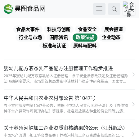
昊图食品网
食品大事件
科技与创新
食品安全
展会报道
行业与市场
国际资讯
政策法规
企业动态
标准与认证
原料与配料
婴幼儿配方液态乳产品配方注册管理工作稳步推进
2025年婴幼儿配方液态乳纳入注册管理：食品安全法修改决定及注册管理办
法明确制度要求，市场监管总局发布申请材料与稳定性研究指南，国家食检
中心自2025年12月1日起受理注册申请，已建立覆盖原料准入、配方研发、
工艺控制等全链条技术评价体系，注册审评稳步推进。
中华人民共和国农业农村部公告 第1047号
农业农村部发布第1047号公告，依据《中华人民共和国种子法》及《农作物
种子生产经营许可管理办法》等规定，批准发放德农种业股份公司等32家企
业的32项农作物种子生产经营许可证。
关于养殖河鲀加工企业资质审核结果的公示（江苏豚岛）
中国水产流通与加工协会发布关于养殖河鲀加工企业资质审核结果的公示，